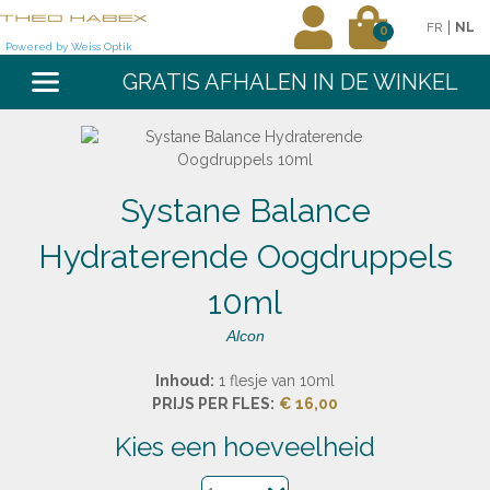
|
FR
NL
0
Powered by Weiss Optik
GRATIS AFHALEN IN DE WINKEL
Systane Balance
Hydraterende Oogdruppels
10ml
Alcon
Inhoud:
1 flesje van 10ml
PRIJS PER FLES:
€ 16,00
kies een hoeveelheid