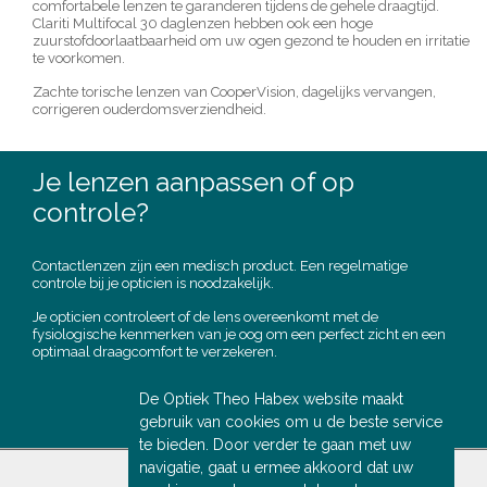
comfortabele lenzen te garanderen tijdens de gehele draagtijd.
Clariti Multifocal 30 daglenzen hebben ook een hoge
zuurstofdoorlaatbaarheid om uw ogen gezond te houden en irritatie
te voorkomen.
Zachte torische lenzen van CooperVision, dagelijks vervangen,
corrigeren ouderdomsverziendheid.
Je lenzen aanpassen of op
controle?
Contactlenzen zijn een medisch product. Een regelmatige
controle bij je opticien is noodzakelijk.
Je opticien controleert of de lens overeenkomt met de
fysiologische kenmerken van je oog om een perfect zicht en een
optimaal draagcomfort te verzekeren.
MAAK EEN
De Optiek Theo Habex website maakt
AFSPRAAK
gebruik van cookies om u de beste service
te bieden. Door verder te gaan met uw
navigatie, gaat u ermee akkoord dat uw