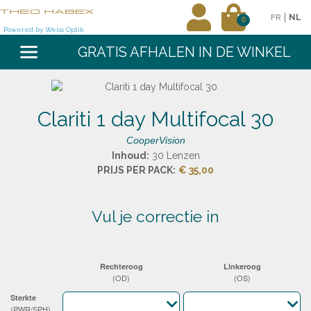
|
FR
NL
0
Powered by Weiss Optik
GRATIS AFHALEN IN DE WINKEL
Clariti 1 day Multifocal 30
CooperVision
Inhoud:
30 Lenzen
PRIJS PER PACK:
€ 35,00
vul je correctie in
Rechteroog
Linkeroog
(OD)
(OS)
Sterkte
(PWR/SPH)