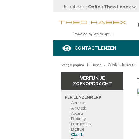
Je opticien :
Optiek Theo Habex
OPTIEK THEO HABE
Stationsstraat 24
3600 Genk
Powered by Weiss Optik
089 35 32 77
Bekijk op de kaart
CONTACTLENZEN
OPENINGSUREN
Contactlenzen
vorige pagina
Maandag
Gesloten
|
Home
>
Dinsdag
9u00 tot 12u00 - 13u00 tot
Woensdag
9u00 tot 12u00 - 13u00 tot
VERFIJN JE
Donderdag
9u00 tot 12u00 - 13u00 tot
ZOEKOPDRACHT
Vrijdag
9u00 tot 12u00 - 13u00 tot
Zaterdag
10u00 tot 17u00
PER LENZENMERK
Zondag
Gesloten
Acuvue
Air Optix
Avaira
MAAK EEN AFSPRAAK
Biofinity
Biomedics
Biotrue
Clariti