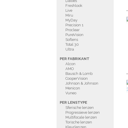
Dailies
Freshlook
Live
Miru
MyDay
Precision 1
Proclear
PureVision
Soflens
Total 30
Ultra
PER FABRIKANT
Alcon
AMO
Bausch & Lomb
CooperVision
Johnson & Johnson
Menicon
Vuneo
PER LENSTYPE
Sferische lenzen
Progressieve lenzen
Multifocale lenzen
Torische lenzen
Kleurlenzen