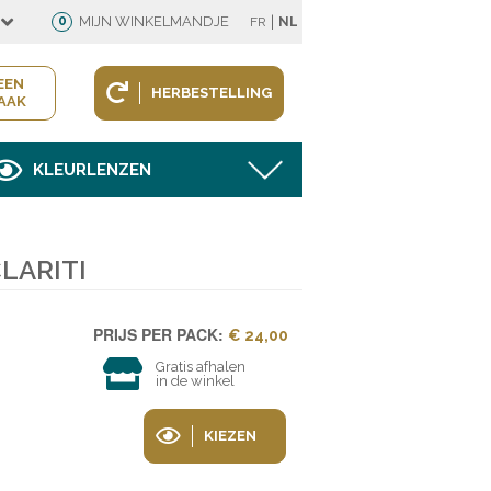
|
0
MIJN WINKELMANDJE
FR
NL
EEN
HERBESTELLING
AAK
KLEURLENZEN
LARITI
PRIJS PER PACK:
€ 24,00
Gratis afhalen
in de winkel
KIEZEN