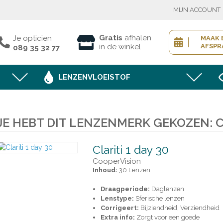
MIJN ACCOUNT
X
Inloggen bestaande klant
Gratis
afhalen
Je opticien
MAAK 
in de winkel
AFSPR
089 35 32 77
LENZENVLOEISTOF
Toon
wachtwoord
Wachtwoord vergeten?
 18u00
JE HEBT DIT LENZENMERK GEKOZEN: C
 18u00
BEVESTIGEN
 18u00
 18u00
Clariti 1 day 30
CooperVision
Inhoud:
30 Lenzen
Nieuwe klant
Draagperiode:
Daglenzen
MELD JE AAN
Lenstype:
Sferische lenzen
Corrigeert:
Bijziendheid, Verziendheid
Extra info:
Zorgt voor een goede