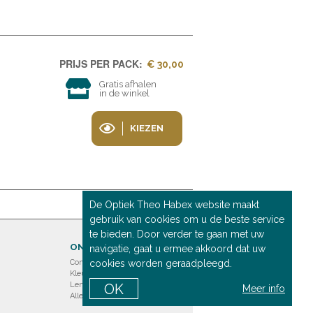
PRIJS PER PACK:
€ 30,00
Gratis afhalen
in de winkel
KIEZEN
De Optiek Theo Habex website maakt
gebruik van cookies om u de beste service
te bieden. Door verder te gaan met uw
ONZE PRODUCTEN
navigatie, gaat u ermee akkoord dat uw
Contactlenzen
cookies worden geraadpleegd.
Kleurlenzen
Lenzenvloeistof
OK
Meer info
Alle producten bekijken