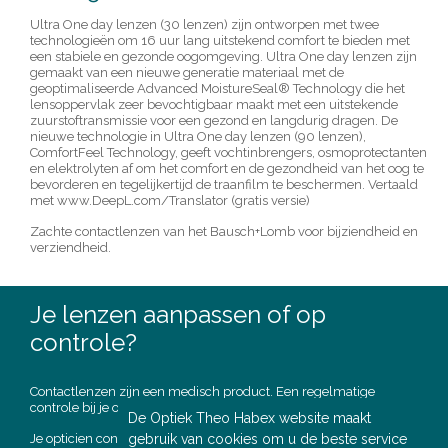
Ultra One day lenzen (30 lenzen) zijn ontworpen met twee
technologieën om 16 uur lang uitstekend comfort te bieden met
een stabiele en gezonde oogomgeving. Ultra One day lenzen zijn
gemaakt van een nieuwe generatie materiaal met de
geoptimaliseerde Advanced MoistureSeal® Technology die het
lensoppervlak zeer bevochtigbaar maakt met een uitstekende
zuurstoftransmissie voor een gezond en langdurig dragen. De
nieuwe technologie in Ultra One day lenzen (90 lenzen),
ComfortFeel Technology, geeft vochtinbrengers, osmoprotectanten
en elektrolyten af om het comfort en de gezondheid van het oog te
bevorderen en tegelijkertijd de traanfilm te beschermen. Vertaald
met www.DeepL.com/Translator (gratis versie)
Zachte contactlenzen van het Bausch+Lomb voor bijziendheid en
verziendheid.
Je lenzen aanpassen of op
controle?
Contactlenzen zijn een medisch product. Een regelmatige
controle bij je opticien is noodzakelijk.
De Optiek Theo Habex website maakt
Je opticien controleert of de lens overeenkomt met de
gebruik van cookies om u de beste service