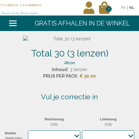
|
FR
NL
0
Powered by Weiss Optik
GRATIS AFHALEN IN DE WINKEL
Total 30 (3 lenzen)
Alcon
Inhoud:
3 lenzen
PRIJS PER PACK:
€ 30,00
vul je correctie in
Rechteroog
Linkeroog
(OD)
(OS)
Sterkte
(PWR/SPH)