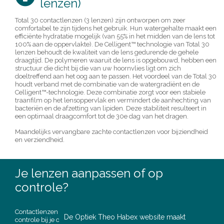
lenzen)
Total 30 contactlenzen (3 lenzen) zijn ontworpen om zeer
comfortabel te zijn tijdens het gebruik. Hun watergehalte maakt een
efficiënte hydratatie mogelijk (van 55% in het midden van de lens tot
100% aan de oppervlakte). De Celligent™ technologie van Total 30
lenzen behoudt de kwaliteit van de lens gedurende de gehele
draagtijd. De polymeren waaruit de lens is opgebouwd, hebben een
structuur die dicht bij die van uw hoornvlies ligt om zich
doeltreffend aan het oog aan te passen. Het voordeel van de Total 30
houdt verband met de combinatie van de watergradiënt en de
Celligent™-technologie. Deze combinatie zorgt voor een stabiele
traanfilm op het lensoppervlak en vermindert de aanhechting van
bacteriën en de afzetting van lipiden. Deze stabiliteit resulteert in
een optimaal draagcomfort tot de 30e dag van het dragen.
Maandelijks vervangbare zachte contactlenzen voor bijziendheid
en verziendheid.
Je lenzen aanpassen of op
controle?
Contactlenzen zijn een medisch product. Een regelmatige
De Optiek Theo Habex website maakt
controle bij je opticien is noodzakelijk.