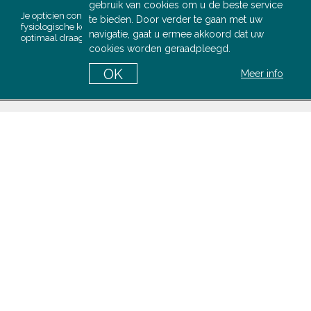
gebruik van cookies om u de beste service
Je opticien controleert of de lens overeenkomt met de
te bieden. Door verder te gaan met uw
fysiologische kenmerken van je oog om een perfect zicht en een
navigatie, gaat u ermee akkoord dat uw
optimaal draagcomfort te verzekeren.
cookies worden geraadpleegd.
MAAK EEN
OK
Meer info
AFSPRAAK
OVER ONS
Wie zijn wij?
Wettelijke bepalingen
Algemene verkoopvoorwaarden
Privacybeleid
Contacteer ons
ONLINE SUPPORT
Hoe plaats ik een bestelling?
Hoe lees ik mijn voorschrift?
Hoe onderhoud ik mijn lenzen?
Hoe breng ik mijn lenzen in?
Verklarende woordenlijst
KLANTENSERVICE
Informatie over de levering
Informatie over de betaling