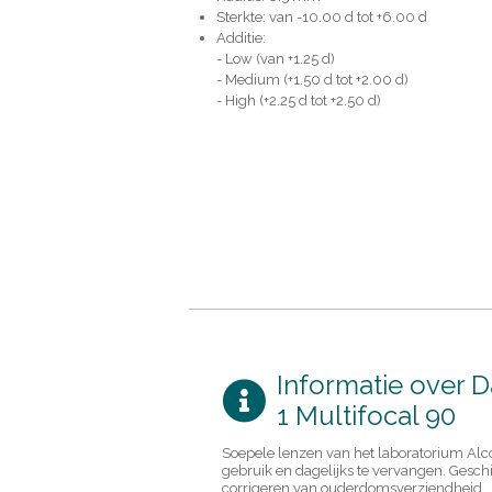
Sterkte: van -10.00 d tot +6.00 d
Additie:
- Low (van +1.25 d)
- Medium (+1.50 d tot +2.00 d)
- High (+2.25 d tot +2.50 d)
Informatie over Da
1 Multifocal 90
Soepele lenzen van het laboratorium Al
gebruik en dagelijks te vervangen. Geschi
corrigeren van ouderdomsverziendheid.