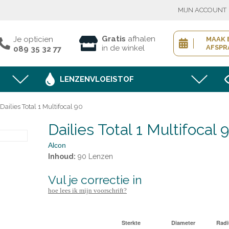
MIJN ACCOUNT
X
Inloggen bestaande klant
Gratis
afhalen
Je opticien
MAAK 
in de winkel
AFSPR
089 35 32 77
LENZENVLOEISTOF
Toon
wachtwoord
Wachtwoord vergeten?
Dailies Total 1 Multifocal 90
 18u00
Dailies Total 1 Multifocal 
 18u00
BEVESTIGEN
 18u00
Alcon
 18u00
Inhoud:
90 Lenzen
vul je correctie in
Nieuwe klant
hoe lees ik mijn voorschrift?
MELD JE AAN
Sterkte
Diameter
Radi