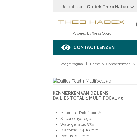
Je opticien :
Optiek Theo Habex
OPTIEK THEO HABE
Stationsstraat 24
3600 Genk
Powered by Weiss Optik
089 35 32 77
Bekijk op de kaart
CONTACTLENZEN
OPENINGSUREN
vorige pagina
Maandag
Gesloten
|
Home
>
Contactlenzen
>
Dinsdag
9u00 tot 12u00 - 13u00 tot
Woensdag
9u00 tot 12u00 - 13u00 tot
Donderdag
9u00 tot 12u00 - 13u00 tot
Vrijdag
9u00 tot 12u00 - 13u00 tot
KENMERKEN VAN DE LENS
Zaterdag
10u00 tot 17u00
DAILIES TOTAL 1 MULTIFOCAL 90
Zondag
Gesloten
Materiaal: Delefilcon A
MAAK EEN AFSPRAAK
Silicone hydrogel
Watergehalte: 33%
Diameter: 14.10 mm
Radius: 8.5 mm