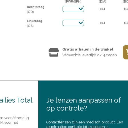
(PWR/SPH)
(DIA)
(BC
Rechteroog
(OD)
Linkeroog
(OS)
Gratis afhalen in de winkel
Verwachte levertijd: 2 / 4 dagen
ilies Total
Je lenzen aanpassen of
op controle?
con voor éénmalig
Contactlenzen zijn een medisch product. Een
kt voor het
regelmatige controle bij je opticien is