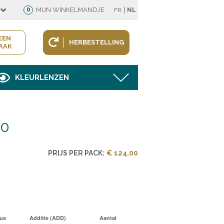
|
0
MIJN WINKELMANDJE
FR
NL
EEN
HERBESTELLING
AAK
KLEURLENZEN
90
PRIJS PER PACK:
€ 124,00
us
Additie (ADD)
Aantal