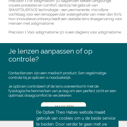
Precision 1 For astigmatism 30 daglenzen bieden langdurige
visuele prestaties en comfort, dankzij het gebruik van
SMARTSURFACE technologie - een permanente, microfijne
vochtlaag voor een lensoppervlak watergehalte van meer dan 80%.
Hun innovatieve ontwerp biedt een stabiele lens draagervaring voor
mensen met astigmatisme.
Precision 1 Voor astigmatisme 30 is een daglens voor astigmatisme.
Je lenzen aanpassen of op
controle?
Contactlenzen zijn een medisch product. Een regelmatige
controle bij je opticien is noodzakelijk.
Je opticien controleert of de lens overeenkomt met de
fysiologische kenmerken van je oog om een perfect zicht en een
optimaal draagcomfort te verzekeren.
MAAK EEN
AFSPRAAK
De Optiek Theo Habex website maakt
gebruik van cookies om u de beste service
te bieden. Door verder te gaan met uw