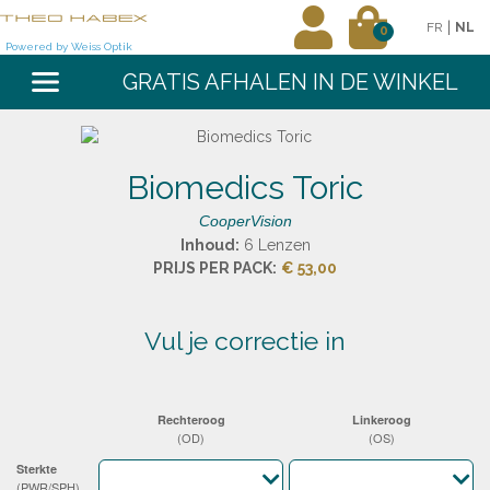
|
FR
NL
0
Powered by Weiss Optik
GRATIS AFHALEN IN DE WINKEL
Biomedics Toric
CooperVision
Inhoud:
6 Lenzen
PRIJS PER PACK:
€ 53,00
vul je correctie in
Rechteroog
Linkeroog
(OD)
(OS)
Sterkte
(PWR/SPH)